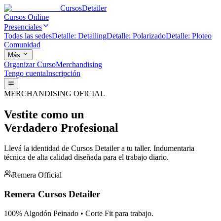
Cursos
Detailer
Cursos Online
Presenciales
Todas las sedes
Detalle: Detailing
Detalle: Polarizado
Detalle: Ploteo
Comunidad
Más
Organizar Curso
Merchandising
Tengo cuenta
Inscripción
MERCHANDISING OFICIAL
Vestite como un
Verdadero Profesional
Llevá la identidad de Cursos Detailer a tu taller. Indumentaria
técnica de alta calidad diseñada para el trabajo diario.
Remera Official
Remera Cursos Detailer
100% Algodón Peinado • Corte Fit para trabajo.